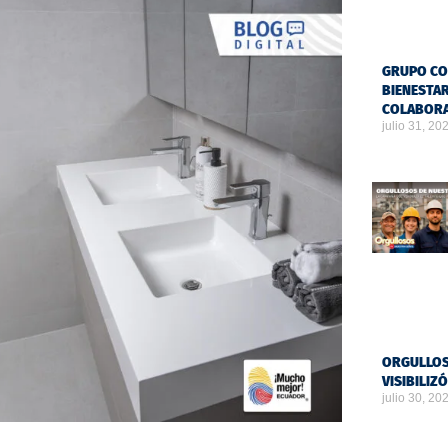
GRUPO CO
BIENESTAR
COLABOR
julio 31, 20
ORGULLOS
VISIBILIZ
julio 30, 20