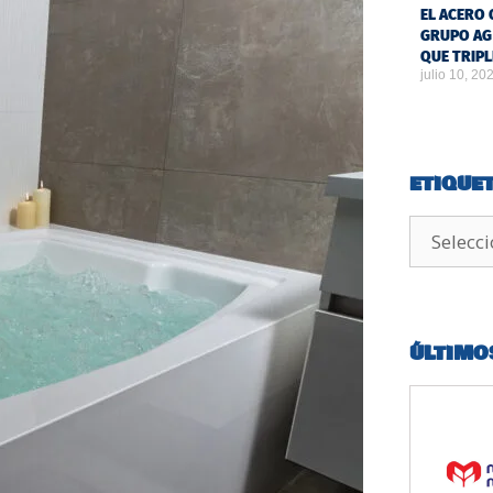
EL ACERO 
GRUPO AG
QUE TRIPL
julio 10, 20
ETIQUE
ÚLTIMO