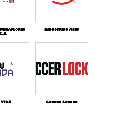
 MIraflores
Industrias Ales
S.A
 VIDA
Soccer Locker