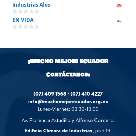
0
Industrias Ales
o
u
0
EN VIDA
t
o
o
u
f
0
t
5
o
o
u
f
t
5
o
¡MUCHO MEJOR!
ECUADOR
f
5
Contáctanos:
(07) 409 1568
/
(07) 410 4227
info@muchomejorecuador.org.ec
Lunes-Viernes: 08:30-18:00
Av. Florencia Astudillo y Alfonso Cordero.
Edificio Cámara de Industrias
, piso 13.