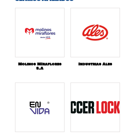
Molinos MIraflores
Industrias Ales
S.A