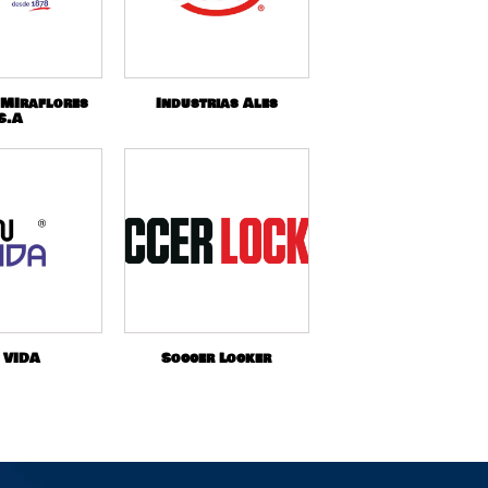
 MIraflores
Industrias Ales
S.A
 VIDA
Soccer Locker