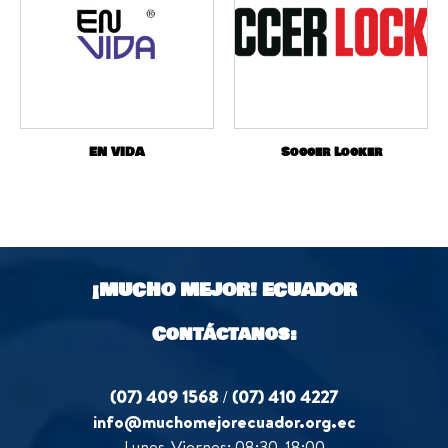
EN VIDA
Soccer Locker
¡MUCHO MEJOR!
ECUADOR
Contáctanos:
(07) 409 1568
/
(07) 410 4227
info@muchomejorecuador.org.ec
Lunes-Viernes: 08:30-18:00