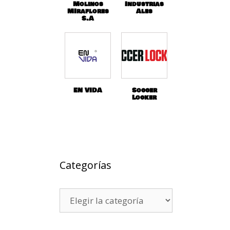
Molinos
Industrias
MIraflores
Ales
S.A
EN VIDA
Soccer
Locker
Categorías