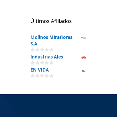
Últimos Afiliados
Molinos MIraflores
S.A
0
Industrias Ales
o
u
0
EN VIDA
t
o
o
u
f
0
t
5
o
o
u
f
t
5
o
f
5