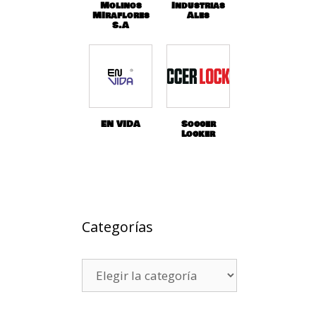
Molinos
Industrias
MIraflores
Ales
S.A
EN VIDA
Soccer
Locker
Categorías