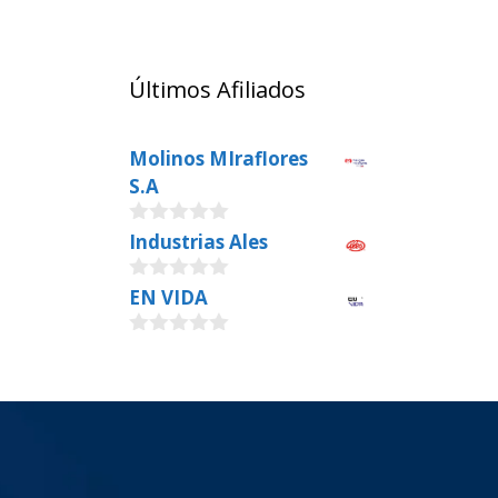
Últimos Afiliados
Molinos MIraflores
S.A
0
Industrias Ales
o
u
0
EN VIDA
t
o
o
u
f
0
t
5
o
o
u
f
t
5
o
f
5