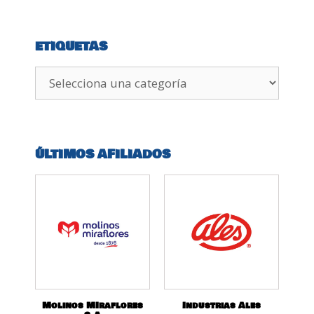
ETIQUETAS
ÚLTIMOS AFILIADOS
Molinos MIraflores
Industrias Ales