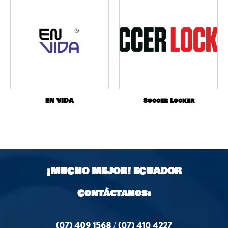
EN VIDA
Soccer Locker
¡MUCHO MEJOR!
ECUADOR
Contáctanos:
(07) 409 1568
/
(07) 410 4227