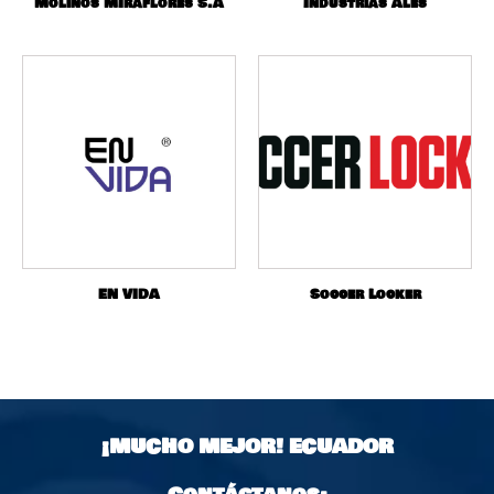
Molinos MIraflores S.A
Industrias Ales
EN VIDA
Soccer Locker
¡MUCHO MEJOR!
ECUADOR