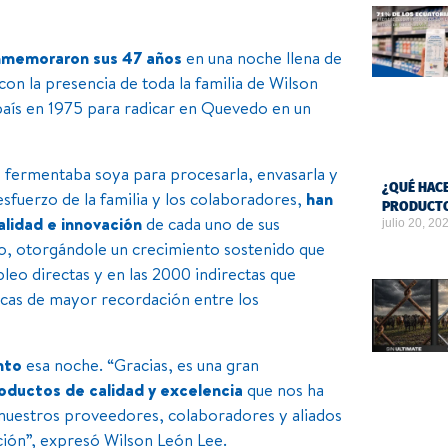
memoraron sus 47 años
en una noche llena de
con la presencia de toda la familia de Wilson
 país en 1975 para radicar en Quevedo en un
ue fermentaba soya para procesarla, envasarla y
¿QUÉ HACE
 esfuerzo de la familia y los colaboradores,
han
PRODUCTO
alidad e innovación
de cada uno de sus
julio 20, 20
o, otorgándole un crecimiento sostenido que
pleo directas y en las 2000 indirectas que
rcas de mayor recordación entre los
ento
esa noche. “Gracias, es una gran
oductos de calidad y excelencia
que nos ha
nuestros proveedores, colaboradores y aliados
ión”, expresó Wilson León Lee.