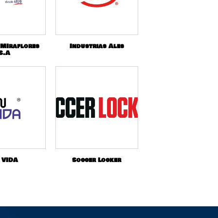
 MIraflores
Industrias Ales
S.A
 VIDA
Soccer Locker