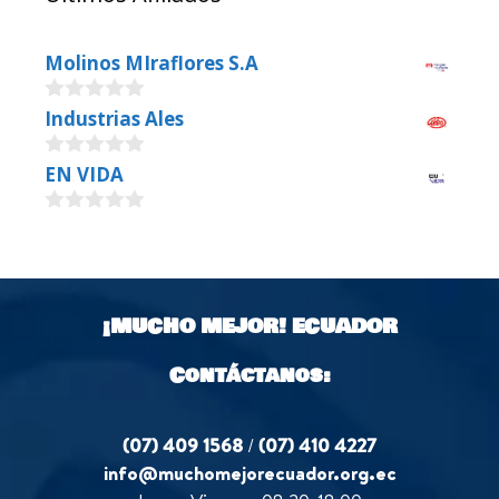
Molinos MIraflores S.A
0
Industrias Ales
o
u
0
EN VIDA
t
o
o
u
f
0
t
5
o
o
u
f
t
5
o
¡MUCHO MEJOR!
ECUADOR
f
5
Contáctanos:
(07) 409 1568
/
(07) 410 4227
info@muchomejorecuador.org.ec