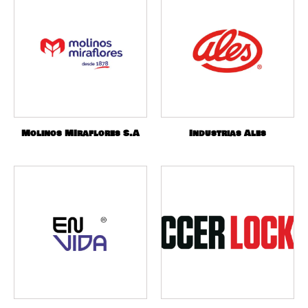
Molinos MIraflores S.A
Industrias Ales