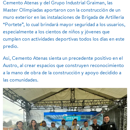
Cemento Atenas y del Grupo Industrial Graiman, las
Master Olimpiadas aportaron con la construcción de un
muro exterior en las instalaciones de Brigada de Artillería
“Portete”, lo cual brindará mayor seguridad a los usuarios,
especialmente a los cientos de niños y jóvenes que
cumplen con actividades deportivas todos los días en este
predio.
Así, Cemento Atenas sienta un precedente positivo en el
Austro, al crear espacios que construyen reconocimiento
a la mano de obra de la construcción y apoyo decidido a
las comunidades.