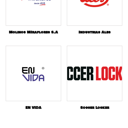
Molinos MIraflores S.A
Industrias Ales
EN VIDA
Soccer Locker