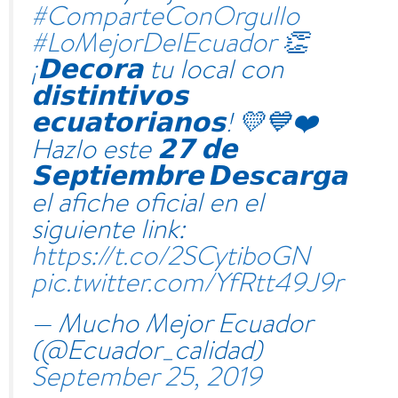
#ComparteConOrgullo
#LoMejorDelEcuador
👏
¡𝗗𝗲𝗰𝗼𝗿𝗮 tu local con
𝗱𝗶𝘀𝘁𝗶𝗻𝘁𝗶𝘃𝗼𝘀
𝗲𝗰𝘂𝗮𝘁𝗼𝗿𝗶𝗮𝗻𝗼𝘀! 💛💙❤️
Hazlo este 𝟮𝟳 𝗱𝗲
𝗦𝗲𝗽𝘁𝗶𝗲𝗺𝗯𝗿𝗲 𝘿𝙚𝙨𝙘𝙖𝙧𝙜𝙖
el afiche oficial en el
siguiente link:
https://t.co/2SCytiboGN
pic.twitter.com/YfRtt49J9r
— Mucho Mejor Ecuador
(@Ecuador_calidad)
September 25, 2019