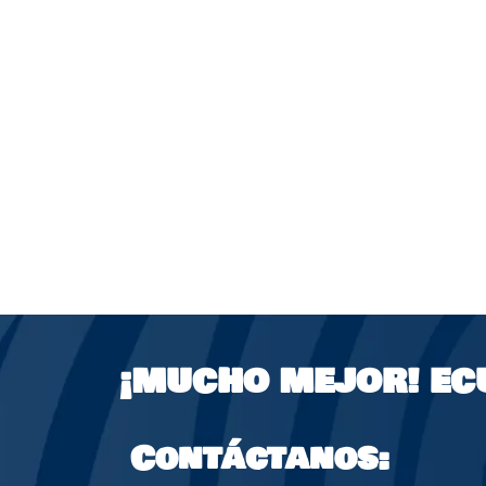
¡MUCHO MEJOR!
EC
Contáctanos: