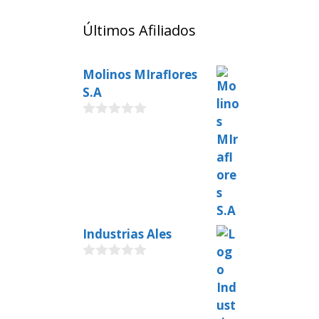
Últimos Afiliados
Molinos MIraflores
S.A
0
o
u
t
o
f
5
Industrias Ales
0
o
u
t
o