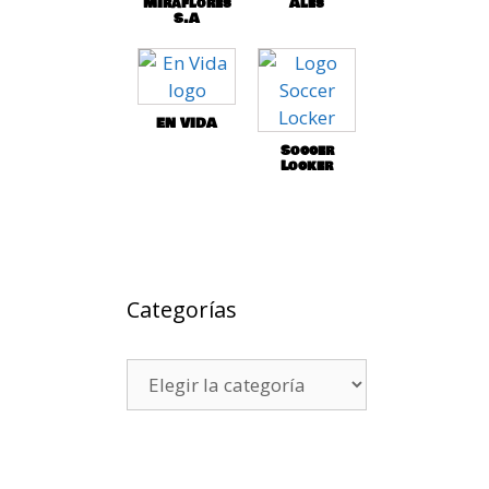
MIraflores
Ales
S.A
EN VIDA
Soccer
Locker
Categorías