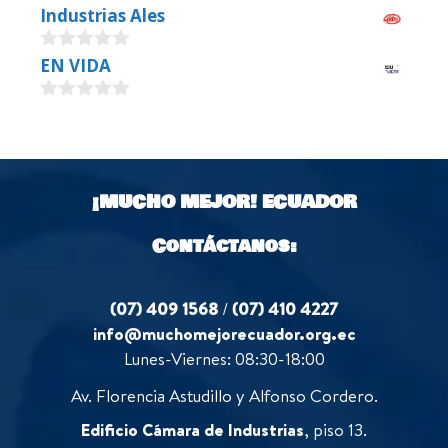
0
Industrias Ales
o
u
0
EN VIDA
t
o
o
u
f
0
t
5
o
o
u
f
t
5
o
¡MUCHO MEJOR!
ECUADOR
f
5
Contáctanos:
(07) 409 1568
/
(07) 410 4227
info@muchomejorecuador.org.ec
Lunes-Viernes: 08:30-18:00
Av. Florencia Astudillo y Alfonso Cordero.
Edificio Cámara de Industrias
, piso 13.