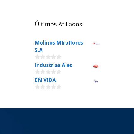
Últimos Afiliados
Molinos MIraflores
S.A
0
Industrias Ales
o
u
0
EN VIDA
t
o
o
u
f
0
t
5
o
o
u
f
t
5
o
f
5