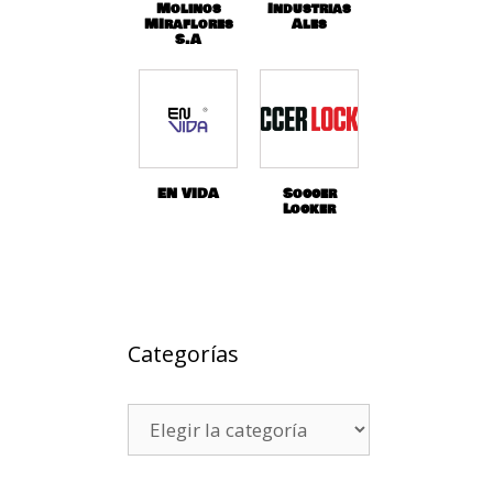
Molinos
Industrias
MIraflores
Ales
S.A
EN VIDA
Soccer
Locker
Categorías