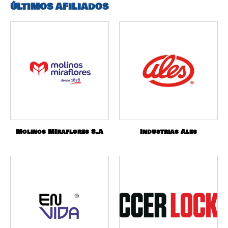
ÚLTIMOS AFILIADOS
Molinos MIraflores S.A
Industrias Ales