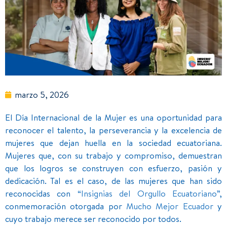
marzo 5, 2026
El Día Internacional de la Mujer es una oportunidad para
reconocer el talento, la perseverancia y la excelencia de
mujeres que dejan huella en la sociedad ecuatoriana.
Mujeres que, con su trabajo y compromiso, demuestran
que los logros se construyen con esfuerzo, pasión y
dedicación. Tal es el caso, de las mujeres que han sido
reconocidas con
“Insignias del Orgullo Ecuatoriano”
,
conmemoración otorgada por
Mucho Mejor Ecuador
y
cuyo trabajo merece ser reconocido por todos.