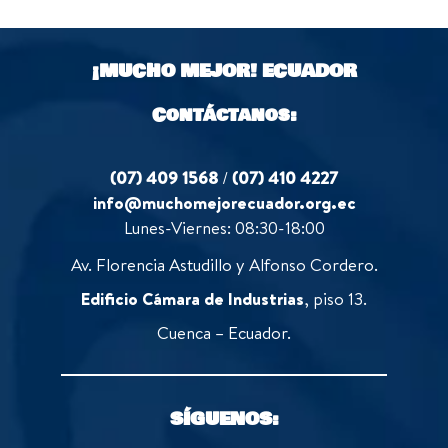
u
f
t
5
o
¡MUCHO MEJOR!
ECUADOR
f
5
Contáctanos:
(07) 409 1568
/
(07) 410 4227
info@muchomejorecuador.org.ec
Lunes-Viernes: 08:30-18:00
Av. Florencia Astudillo y Alfonso Cordero.
Edificio Cámara de Industrias
, piso 13.
Cuenca – Ecuador.
SÍGUENOS: