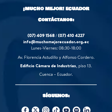
o
¡MUCHO MEJOR!
ECUADOR
f
5
Contáctanos:
(07) 409 1568
/
(07) 410 4227
info@muchomejorecuador.org.ec
Lunes-Viernes: 08:30-18:00
Av. Florencia Astudillo y Alfonso Cordero.
Edificio Cámara de Industrias
, piso 13.
Cuenca – Ecuador.
SÍGUENOS: