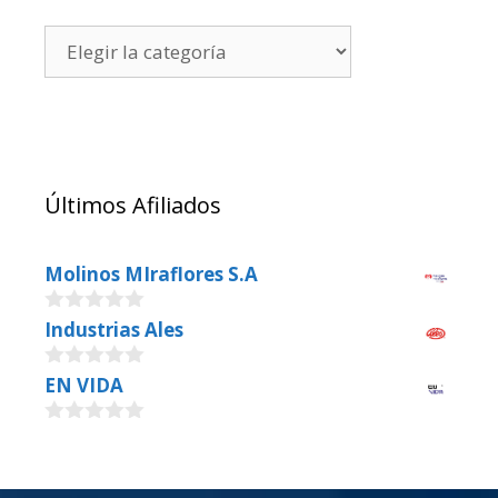
Últimos Afiliados
Molinos MIraflores S.A
0
Industrias Ales
o
u
0
EN VIDA
t
o
o
u
f
0
t
5
o
o
u
f
t
5