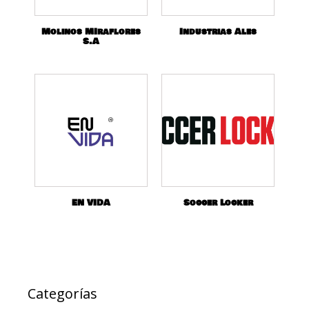
Molinos MIraflores
Industrias Ales
S.A
EN VIDA
Soccer Locker
Categorías