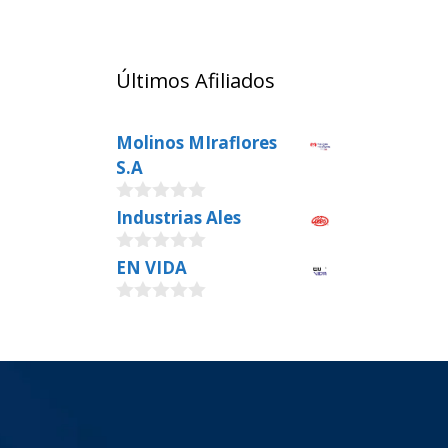
Últimos Afiliados
Molinos MIraflores
S.A
0
Industrias Ales
o
u
0
EN VIDA
t
o
o
u
f
0
t
5
o
o
u
f
t
5
o
f
5