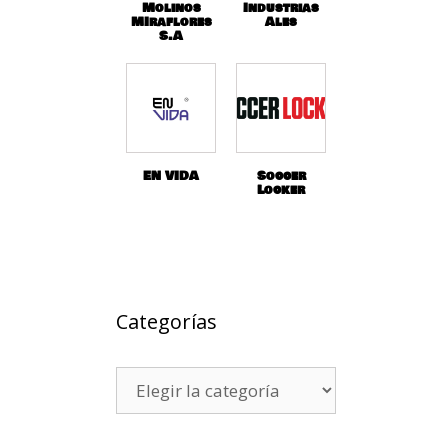
Molinos
Industrias
MIraflores
Ales
S.A
EN VIDA
Soccer
Locker
Categorías