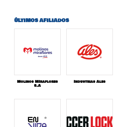
ÚLTIMOS AFILIADOS
Molinos MIraflores
Industrias Ales
S.A