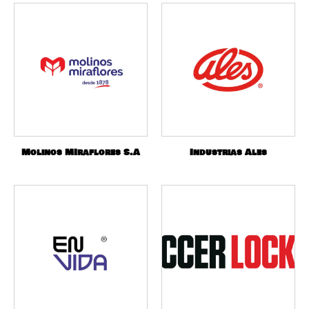
Molinos MIraflores S.A
Industrias Ales