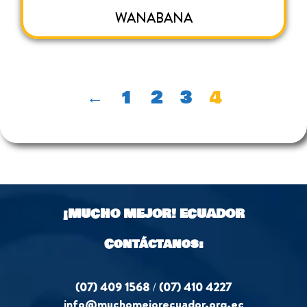
WANABANA
←
1
2
3
4
¡MUCHO MEJOR!
ECUADOR
Contáctanos:
(07) 409 1568
/
(07) 410 4227
info@muchomejorecuador.org.ec