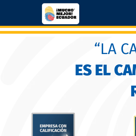
“LA C
ES EL C