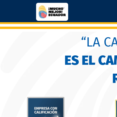
“LA C
ES EL C