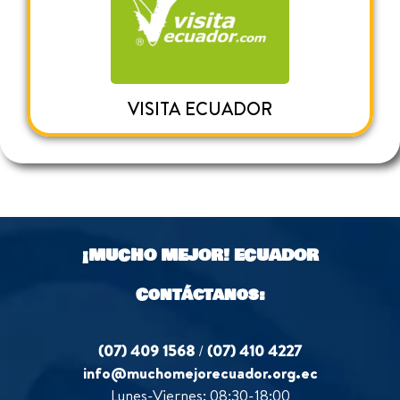
VISITA ECUADOR
¡MUCHO MEJOR!
ECUADOR
Contáctanos:
(07) 409 1568
/
(07) 410 4227
info@muchomejorecuador.org.ec
Lunes-Viernes: 08:30-18:00