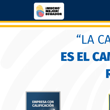
“LA C
ES EL C