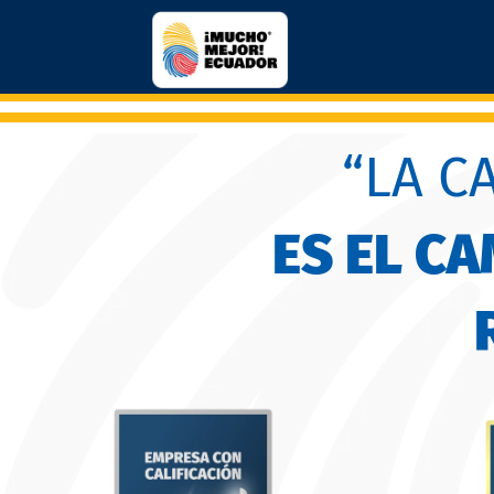
“LA C
ES EL C