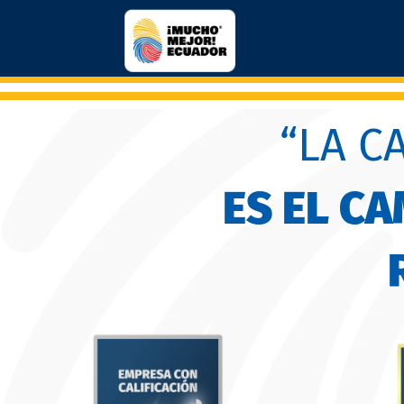
“LA C
ES EL C