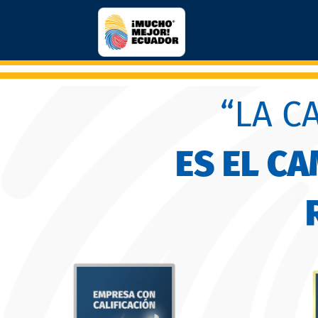
“LA C
ES EL C