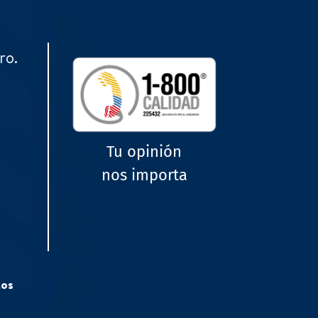
ro.
Tu opinión
nos importa
tos