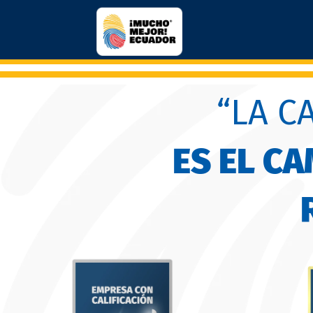
“LA C
ES EL C