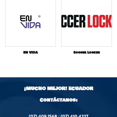
EN VIDA
Soccer Locker
¡MUCHO MEJOR!
ECUADOR
Contáctanos:
(07) 409 1568
/
(07) 410 4227