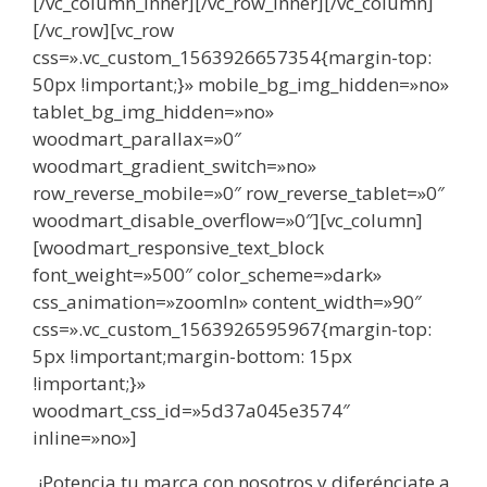
[/vc_column_inner][/vc_row_inner][/vc_column]
[/vc_row][vc_row
css=».vc_custom_1563926657354{margin-top:
50px !important;}» mobile_bg_img_hidden=»no»
tablet_bg_img_hidden=»no»
woodmart_parallax=»0″
woodmart_gradient_switch=»no»
row_reverse_mobile=»0″ row_reverse_tablet=»0″
woodmart_disable_overflow=»0″][vc_column]
[woodmart_responsive_text_block
font_weight=»500″ color_scheme=»dark»
css_animation=»zoomIn» content_width=»90″
css=».vc_custom_1563926595967{margin-top:
5px !important;margin-bottom: 15px
!important;}»
woodmart_css_id=»5d37a045e3574″
inline=»no»]
¡Potencia tu marca con nosotros y diferénciate a