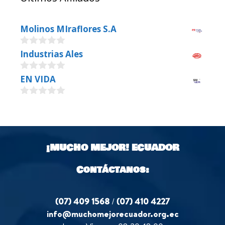
Molinos MIraflores S.A
0
Industrias Ales
o
u
0
EN VIDA
t
o
o
u
f
0
t
5
o
o
u
f
t
5
o
¡MUCHO MEJOR!
ECUADOR
f
5
Contáctanos:
(07) 409 1568
/
(07) 410 4227
info@muchomejorecuador.org.ec