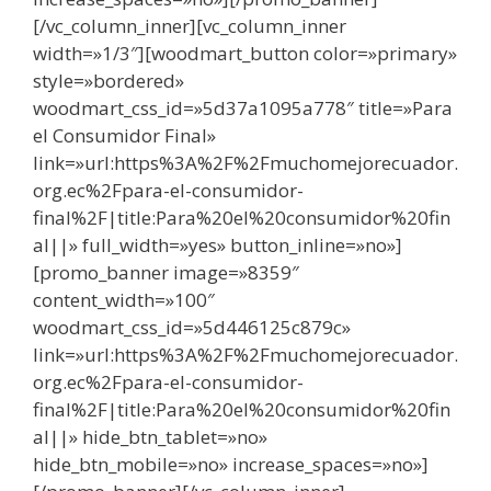
[/vc_column_inner][vc_column_inner
width=»1/3″][woodmart_button color=»primary»
style=»bordered»
woodmart_css_id=»5d37a1095a778″ title=»Para
el Consumidor Final»
link=»url:https%3A%2F%2Fmuchomejorecuador.
org.ec%2Fpara-el-consumidor-
final%2F|title:Para%20el%20consumidor%20fin
al||» full_width=»yes» button_inline=»no»]
[promo_banner image=»8359″
content_width=»100″
woodmart_css_id=»5d446125c879c»
link=»url:https%3A%2F%2Fmuchomejorecuador.
org.ec%2Fpara-el-consumidor-
final%2F|title:Para%20el%20consumidor%20fin
al||» hide_btn_tablet=»no»
hide_btn_mobile=»no» increase_spaces=»no»]