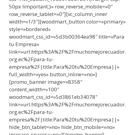
50px !important;}» row_reverse_mobile=»0″
row_reverse_tablet=»0″][vc_column_inner
width=»1/3″][woodmart_button color=»primary»
style=»bordered»
woodmart_css_id=»5d3b00364ea98″ title=»Para
tu Empresa»
link=»url:https%3A%2F%2Fmuchomejorecuador.
org.ec%2Fpara-tu-
empresa%2F|title:Para%20tu%20Empresa||»
full_width=»yes» button_inline=»no»]
[promo_banner image=»8358″
content_width=»100″
woodmart_css_id=»5d3861eb34078″
link=»url:https%3A%2F%2Fmuchomejorecuador.
org.ec%2Fpara-tu-
empresa%2F|title:Para%20tu%20Empresa||»
hide_btn_tablet=»no» hide_btn_mobile=»no»
increase_spaces=»no»][/promo_banner]