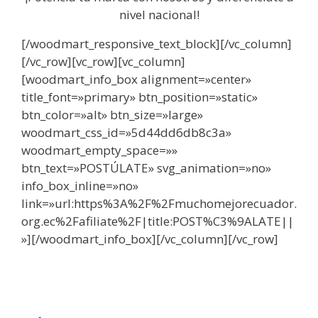
nivel nacional!
[/woodmart_responsive_text_block][/vc_column]
[/vc_row][vc_row][vc_column]
[woodmart_info_box alignment=»center»
title_font=»primary» btn_position=»static»
btn_color=»alt» btn_size=»large»
woodmart_css_id=»5d44dd6db8c3a»
woodmart_empty_space=»»
btn_text=»POSTÚLATE» svg_animation=»no»
info_box_inline=»no»
link=»url:https%3A%2F%2Fmuchomejorecuador.
org.ec%2Fafiliate%2F|title:POST%C3%9ALATE||
»][/woodmart_info_box][/vc_column][/vc_row]