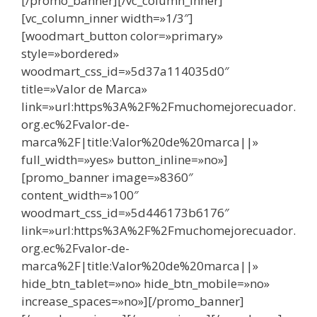
[/promo_banner][/vc_column_inner]
[vc_column_inner width=»1/3″]
[woodmart_button color=»primary»
style=»bordered»
woodmart_css_id=»5d37a114035d0″
title=»Valor de Marca»
link=»url:https%3A%2F%2Fmuchomejorecuador.
org.ec%2Fvalor-de-
marca%2F|title:Valor%20de%20marca||»
full_width=»yes» button_inline=»no»]
[promo_banner image=»8360″
content_width=»100″
woodmart_css_id=»5d446173b6176″
link=»url:https%3A%2F%2Fmuchomejorecuador.
org.ec%2Fvalor-de-
marca%2F|title:Valor%20de%20marca||»
hide_btn_tablet=»no» hide_btn_mobile=»no»
increase_spaces=»no»][/promo_banner]