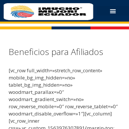
Beneficios para Afiliados
[vc_row full_width=»stretch_row_content»
mobile_bg_img_hidden=»no»
tablet_bg_img_hidden=»no»
woodmart_parallax=»0″
woodmart_gradient_switch=»no»
row_reverse_mobile=»0″ row_reverse_tablet=»0″
woodmart_disable_overflow=»1″][vc_column]
[vc_row_inner
css=».vc_custom_1563976307891{margin-top: