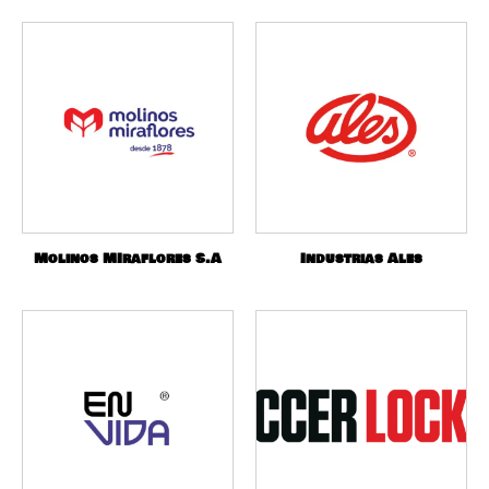
Molinos MIraflores S.A
Industrias Ales