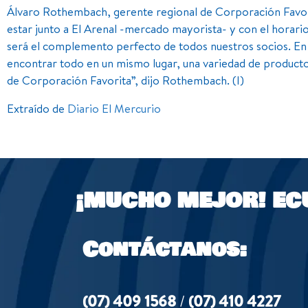
Álvaro Rothembach, gerente regional de Corporación Favori
estar junto a El Arenal -mercado mayorista- y con el horari
será el complemento perfecto de todos nuestros socios. En 
encontrar todo en un mismo lugar, una variedad de producto
de Corporación Favorita”, dijo Rothembach. (I)
Extraído de
Diario El Mercurio
¡MUCHO MEJOR!
EC
Contáctanos:
(07) 409 1568
/
(07) 410 4227