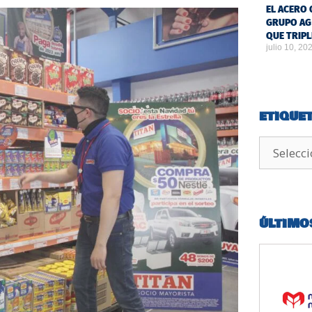
EL ACERO 
GRUPO AG
QUE TRIPL
julio 10, 20
ETIQUE
ÚLTIMO