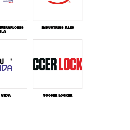
 MIraflores
Industrias Ales
S.A
 VIDA
Soccer Locker