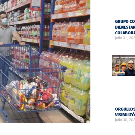
GRUPO CO
BIENESTAR
COLABOR
julio 31, 20
ORGULLOS
VISIBILIZ
julio 30, 20