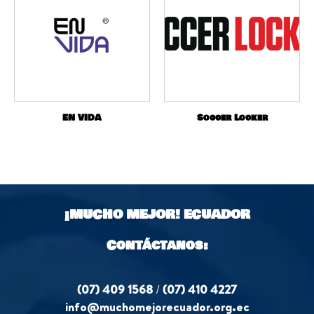
EN VIDA
Soccer Locker
¡MUCHO MEJOR!
ECUADOR
Contáctanos:
(07) 409 1568
/
(07) 410 4227
info@muchomejorecuador.org.ec