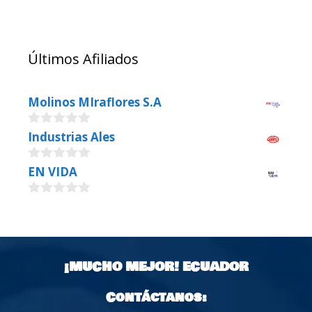
Últimos Afiliados
Molinos MIraflores S.A
0
Industrias Ales
o
u
0
EN VIDA
t
o
o
u
f
0
t
5
o
o
u
f
t
5
o
¡MUCHO MEJOR!
ECUADOR
f
5
Contáctanos: