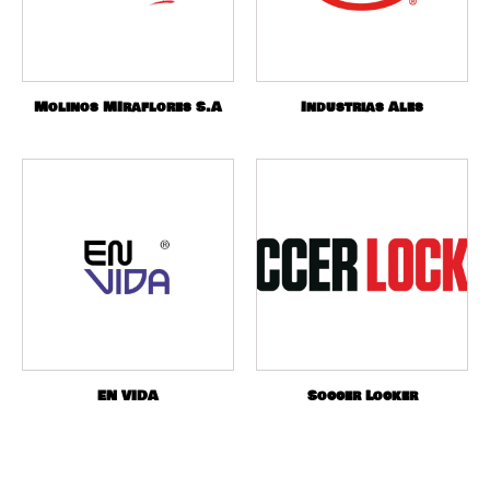
Molinos MIraflores S.A
Industrias Ales
EN VIDA
Soccer Locker