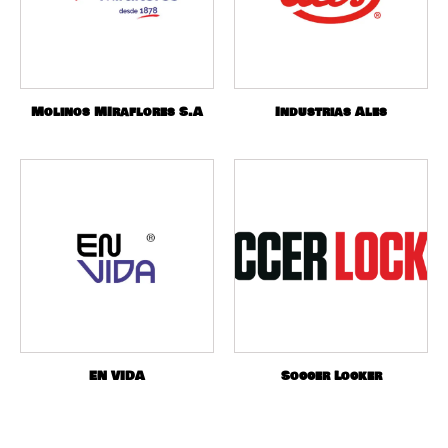
Molinos MIraflores S.A
Industrias Ales
EN VIDA
Soccer Locker