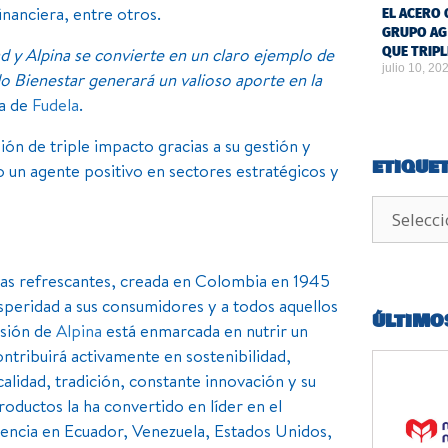
inanciera, entre otros.
EL ACERO 
GRUPO AG
QUE TRIPL
ad y Alpina se convierte en un claro ejemplo de
julio 10, 20
Bienestar generará un valioso aporte en la
va de
Fudela
.
ón de triple impacto gracias a su gestión y
ETIQUE
 un agente positivo en sectores estratégicos y
das refrescantes, creada en Colombia en 1945
speridad a sus consumidores y a todos aquellos
ÚLTIMO
isión de
Alpina
está enmarcada en nutrir un
ontribuirá activamente en sostenibilidad,
lidad, tradición, constante innovación y su
oductos la ha convertido en líder en el
encia en Ecuador, Venezuela, Estados Unidos,