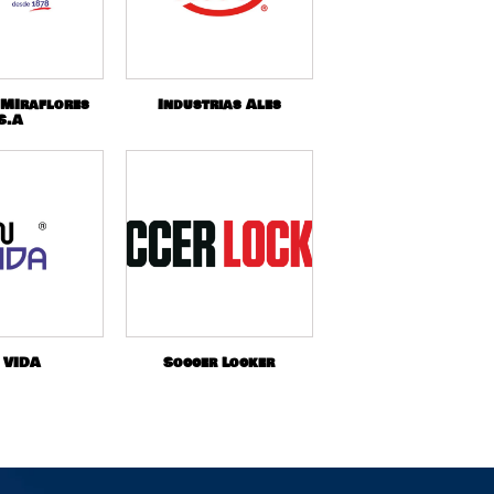
 MIraflores
Industrias Ales
S.A
 VIDA
Soccer Locker