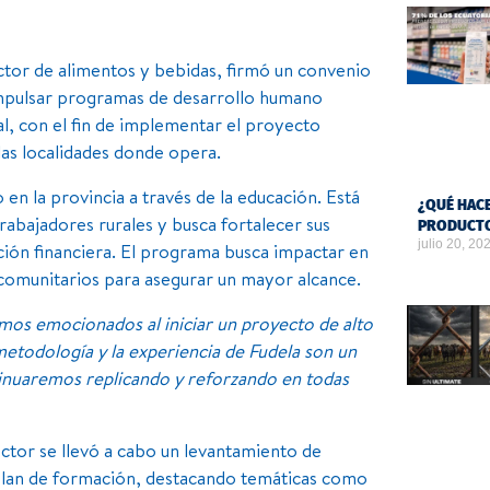
ector de alimentos y bebidas, firmó un convenio
 impulsar programas de desarrollo humano
al, con el fin de implementar el proyecto
las localidades donde opera.
en la provincia a través de la educación. Está
¿QUÉ HACE
trabajadores rurales y busca fortalecer sus
PRODUCTO
julio 20, 20
ación financiera. El programa busca impactar en
s comunitarios para asegurar un mayor alcance.
mos emocionados al iniciar un proyecto de alto
 metodología y la experiencia de Fudela son un
tinuaremos replicando y reforzando en todas
sector se llevó a cabo un levantamiento de
l plan de formación, destacando temáticas como