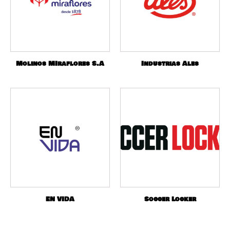
Molinos MIraflores S.A
Industrias Ales
EN VIDA
Soccer Locker