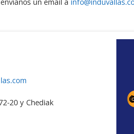
envíanos un email a
info@induvallas.
llas.com
N72-20 y Chediak