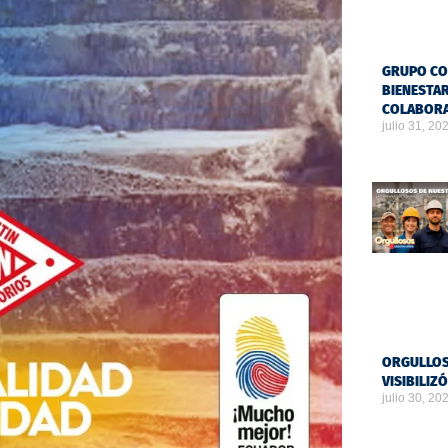
GRUPO CO
BIENESTAR
COLABOR
julio 31, 20
ORGULLOS
VISIBILIZ
julio 30, 20