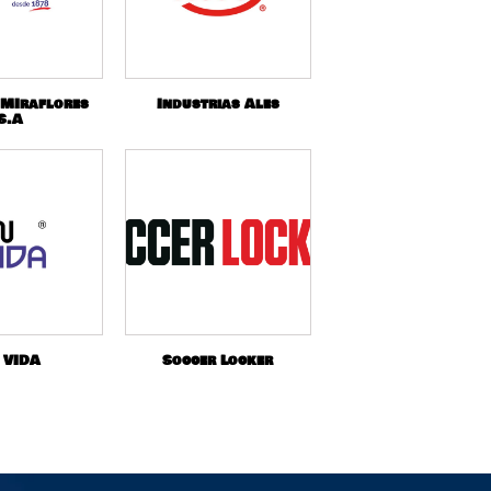
 MIraflores
Industrias Ales
S.A
 VIDA
Soccer Locker