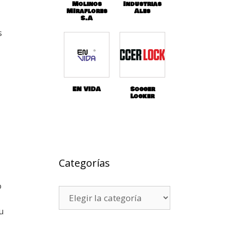
Molinos
Industrias
MIraflores
Ales
S.A
s
EN VIDA
Soccer
Locker
Categorías
o
u