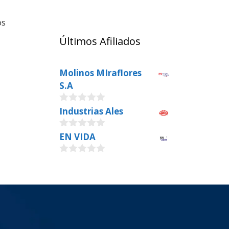
os
Últimos Afiliados
Molinos MIraflores
S.A
0
Industrias Ales
o
u
0
EN VIDA
t
o
o
u
f
0
t
5
o
o
u
f
t
5
o
f
5