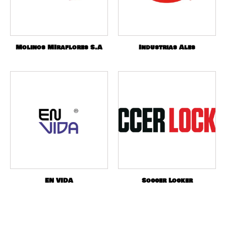
Molinos MIraflores S.A
Industrias Ales
EN VIDA
Soccer Locker