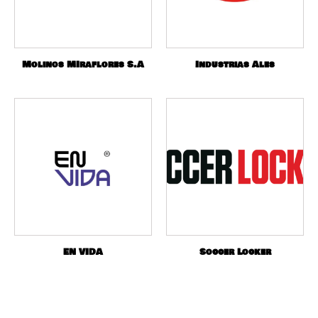
Molinos MIraflores S.A
Industrias Ales
EN VIDA
Soccer Locker