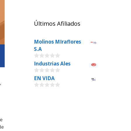
Últimos Afiliados
Molinos MIraflores
S.A
0
Industrias Ales
o
u
0
EN VIDA
t
,
o
o
u
f
0
t
5
o
o
u
f
t
5
o
f
ue
5
de