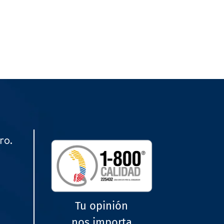
ro.
Tu opinión
nos importa