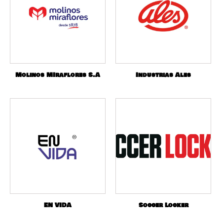
Molinos MIraflores S.A
Industrias Ales
EN VIDA
Soccer Locker