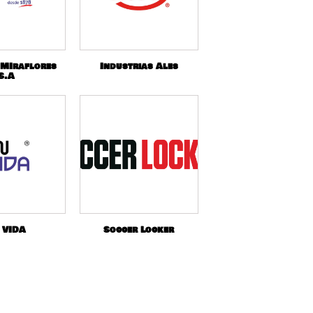
 MIraflores
Industrias Ales
S.A
 VIDA
Soccer Locker