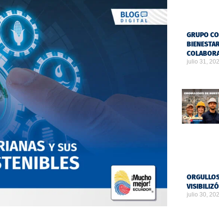
GRUPO CO
BIENESTAR
COLABOR
julio 31, 20
ORGULLOS
VISIBILIZ
julio 30, 20